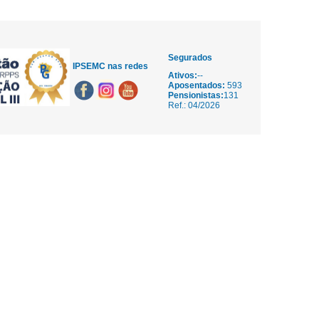
Segurados
IPSEMC nas redes
Ativos:
--
Aposentados:
593
Pensionistas:
131
Ref.: 04/2026