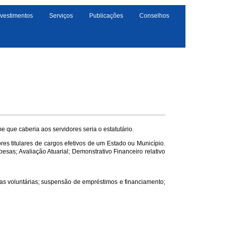
nvestimentos
Serviços
Publicações
Conselhos
que caberia aos servidores seria o estatutário.
es titulares de cargos efetivos de um Estado ou Município.
esas; Avaliação Atuarial; Demonstrativo Financeiro relativo
as voluntárias; suspensão de empréstimos e financiamento;