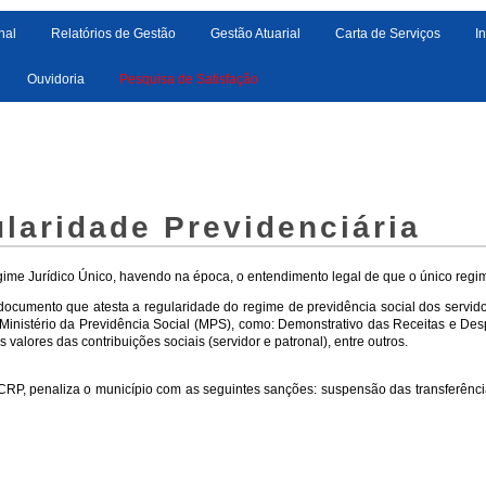
nal
Relatórios de Gestão
Gestão Atuarial
Carta de Serviços
I
Ouvidoria
Pesquisa de Satisfação
ularidade Previdenciária
me Jurídico Único, havendo na época, o entendimento legal de que o único regime 
ocumento que atesta a regularidade do regime de previdência social dos servidor
o Ministério da Previdência Social (MPS), como: Demonstrativo das Receitas e Desp
alores das contribuições sociais (servidor e patronal), entre outros.
CRP, penaliza o município com as seguintes sanções: suspensão das transferênci