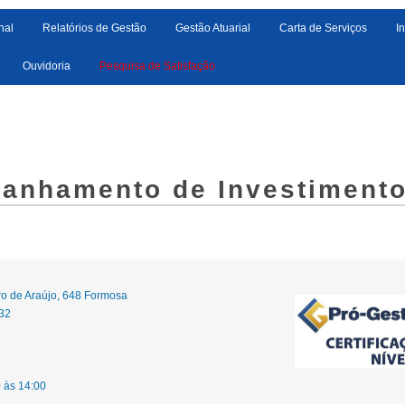
nal
Relatórios de Gestão
Gestão Atuarial
Carta de Serviços
I
Ouvidoria
Pesquisa de Satisfação
panhamento de Investiment
ro de Araújo, 648 Formosa
32
 às 14:00