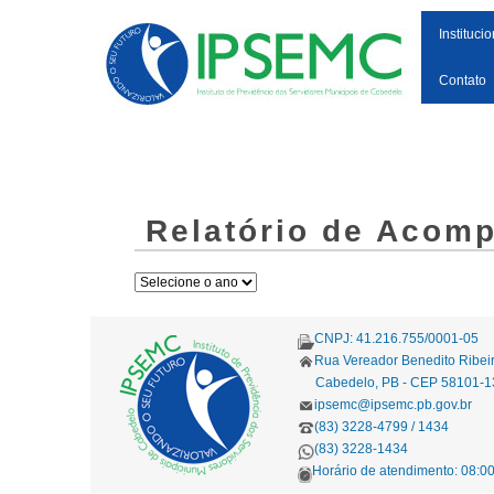
Institucio
Contato
Relatório de Acom
CNPJ: 41.216.755/0001-05
Rua Vereador Benedito Ribei
Cabedelo, PB - CEP 58101-1
ipsemc@ipsemc.pb.gov.br
(83) 3228-4799 / 1434
(83) 3228-1434
Horário de atendimento: 08:00