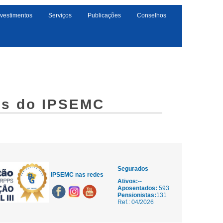
nvestimentos
Serviços
Publicações
Conselhos
os do IPSEMC
Segurados
IPSEMC nas redes
Ativos:
--
Aposentados:
593
Pensionistas:
131
Ref.: 04/2026