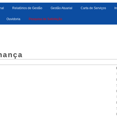
nal
Relatórios de Gestão
Gestão Atuarial
Carta de Serviços
I
Ouvidoria
Pesquisa de Satisfação
rnança